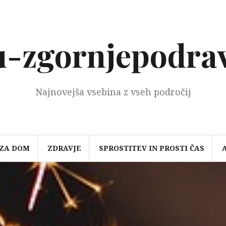
-zgornjepodrav
Najnovejša vsebina z vseh področij
 ZA DOM
ZDRAVJE
SPROSTITEV IN PROSTI ČAS