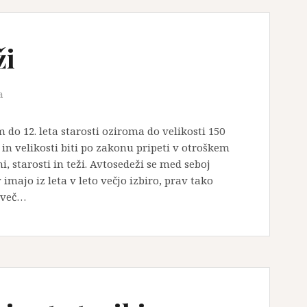
ži
a
do 12. leta starosti oziroma do velikosti 150
 in velikosti biti po zakonu pripeti v otroškem
i, starosti in teži. Avtosedeži se med seboj
imajo iz leta v leto večjo izbiro, prav tako
o več…