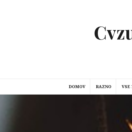
Preskoči
na
vsebino
Cvzu
DOMOV
RAZNO
VSE