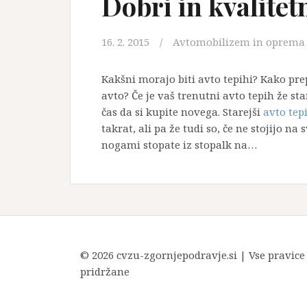
Dobri in kvalitetn
16. 2. 2015
Avtomobilizem in oprema
Kakšni morajo biti avto tepihi? Kako p
avto? Če je vaš trenutni avto tepih že st
čas da si kupite novega. Starejši
avto tep
takrat, ali pa že tudi so, če ne stojijo na
nogami stopate iz stopalk na…
© 2026 cvzu-zgornjepodravje.si | Vse pravice
pridržane