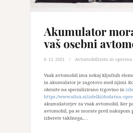
Akumulator mora 
vaš osebni avtom
6. 12. 2021
Avtomobilizem in oprema
Vsak avtomobil ima nekaj ključnih elem
in akumulator je zagotovo med njimi. K
obrnite na specializirano trgovino in
izb
https://www.silux.si/izdelki/dodatna-op
akumulatorjev za vsak avtomobil. Ker pa
avtomobil, pa se morate pred nakupom p
izberete takšnega,…