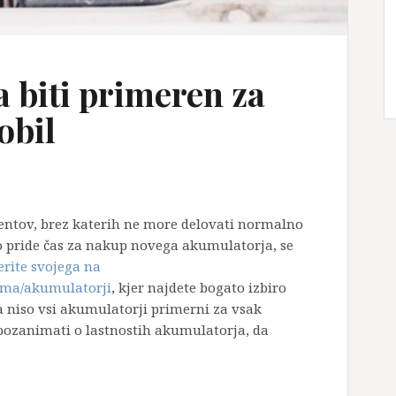
biti primeren za
obil
entov, brez katerih ne more delovati normalno
o pride čas za nakup novega akumulatorja, se
erite svojega na
rema/akumulatorji
, kjer najdete bogato izbiro
 niso vsi akumulatorji primerni za vsak
ozanimati o lastnostih akumulatorja, da