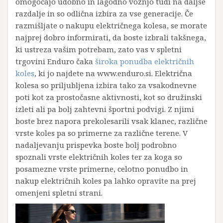
omogočajo udobno in lagodno vožnjo tudi na daljše
razdalje in so odlična izbira za vse generacije. Če
razmišljate o nakupu električnega kolesa, se morate
najprej dobro informirati, da boste izbrali takšnega,
ki ustreza vašim potrebam, zato vas v spletni
trgovini Enduro čaka
široka ponudba električnih
koles
, ki jo najdete na www.enduro.si. Električna
kolesa so priljubljena izbira tako za vsakodnevne
poti kot za prostočasne aktivnosti, kot so družinski
izleti ali pa bolj zahtevni športni podvigi. Z njimi
boste brez napora prekolesarili vsak klanec, različne
vrste koles pa so primerne za različne terene. V
nadaljevanju prispevka boste bolj podrobno
spoznali vrste električnih koles ter za koga so
posamezne vrste primerne, celotno ponudbo in
nakup električnih koles pa lahko opravite na prej
omenjeni spletni strani.