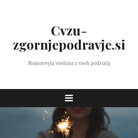
Preskoči
na
vsebino
Cvzu-
zgornjepodravje.si
Najnovejša vsebina z vseh področij