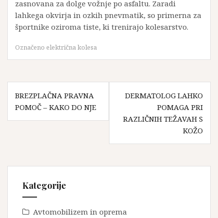
zasnovana za dolge vožnje po asfaltu. Zaradi
lahkega okvirja in ozkih pnevmatik, so primerna za
športnike oziroma tiste, ki trenirajo kolesarstvo.
Označeno
električna kolesa
Navigacija
BREZPLAČNA PRAVNA
DERMATOLOG LAHKO
prispevka
POMOČ – KAKO DO NJE
POMAGA PRI
RAZLIČNIH TEŽAVAH S
KOŽO
Kategorije
Avtomobilizem in oprema