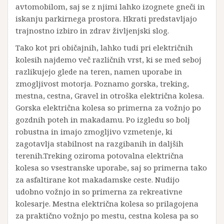
avtomobilom, saj se z njimi lahko izognete gneči in
iskanju parkirnega prostora. Hkrati predstavljajo
trajnostno izbiro in zdrav življenjski slog.
Tako kot pri običajnih, lahko tudi pri električnih
kolesih najdemo več različnih vrst, ki se med seboj
razlikujejo glede na teren, namen uporabe in
zmogljivost motorja. Poznamo gorska, treking,
mestna, cestna, Gravel in otroška električna kolesa.
Gorska električna kolesa so primerna za vožnjo po
gozdnih poteh in makadamu. Po izgledu so bolj
robustna in imajo zmogljivo vzmetenje, ki
zagotavlja stabilnost na razgibanih in daljših
terenih.Treking oziroma potovalna električna
kolesa so vsestranske uporabe, saj so primerna tako
za asfaltirane kot makadamske ceste. Nudijo
udobno vožnjo in so primerna za rekreativne
kolesarje. Mestna električna kolesa so prilagojena
za praktično vožnjo po mestu, cestna kolesa pa so