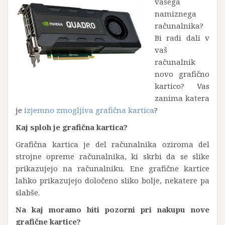
vašega
namiznega
računalnika?
Bi radi dali v
vaš
računalnik
novo grafično
kartico? Vas
zanima katera
je
izjemno zmogljiva grafična kartica
?
Kaj sploh je grafična kartica?
Grafična kartica je del računalnika oziroma del
strojne opreme računalnika, ki skrbi da se slike
prikazujejo na računalniku. Ene grafične kartice
lahko prikazujejo določeno sliko bolje, nekatere pa
slabše.
Na kaj moramo biti pozorni pri nakupu nove
grafične kartice?