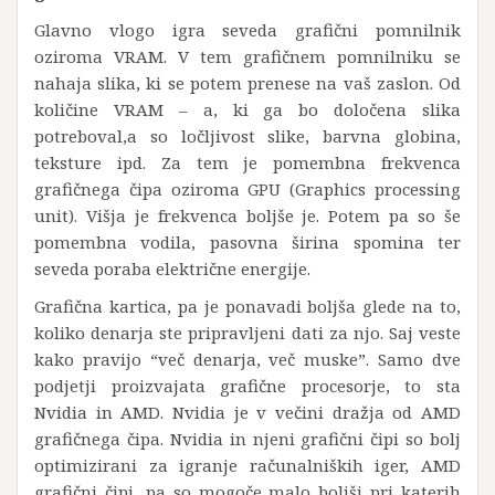
Glavno vlogo igra seveda grafični pomnilnik
oziroma VRAM. V tem grafičnem pomnilniku se
nahaja slika, ki se potem prenese na vaš zaslon. Od
količine VRAM – a, ki ga bo določena slika
potreboval,a so ločljivost slike, barvna globina,
teksture ipd. Za tem je pomembna frekvenca
grafičnega čipa oziroma GPU (Graphics processing
unit). Višja je frekvenca boljše je. Potem pa so še
pomembna vodila, pasovna širina spomina ter
seveda poraba električne energije.
Grafična kartica, pa je ponavadi boljša glede na to,
koliko denarja ste pripravljeni dati za njo. Saj veste
kako pravijo “več denarja, več muske”. Samo dve
podjetji proizvajata grafične procesorje, to sta
Nvidia in AMD. Nvidia je v večini dražja od AMD
grafičnega čipa. Nvidia in njeni grafični čipi so bolj
optimizirani za igranje računalniških iger, AMD
grafični čipi, pa so mogoče malo boljši pri katerih