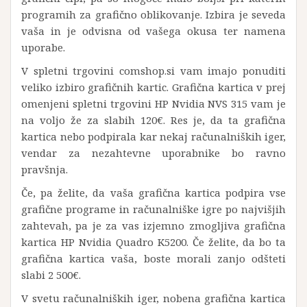
programih za grafično oblikovanje. Izbira je seveda
vaša in je odvisna od vašega okusa ter namena
uporabe.
V spletni trgovini comshop.si vam imajo ponuditi
veliko izbiro grafičnih kartic. Grafična kartica v prej
omenjeni spletni trgovini HP Nvidia NVS 315 vam je
na voljo že za slabih 120€. Res je, da ta grafična
kartica nebo podpirala kar nekaj računalniških iger,
vendar za nezahtevne uporabnike bo ravno
pravšnja.
Če, pa želite, da vaša grafična kartica podpira vse
grafične programe in računalniške igre po najvišjih
zahtevah, pa je za vas izjemno zmogljiva grafična
kartica HP Nvidia Quadro K5200. Če želite, da bo ta
grafična kartica vaša, boste morali zanjo odšteti
slabi 2 500€.
V svetu računalniških iger, nobena grafična kartica