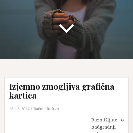
Izjemno zmogljiva grafična
kartica
18. 12. 2014
Računalništvo
Razmišljate o
nadgradnji