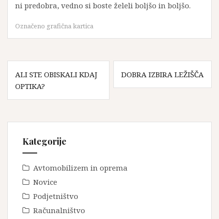
ni predobra, vedno si boste želeli boljšo in boljšo.
Označeno
grafična kartica
Navigacija
ALI STE OBISKALI KDAJ
DOBRA IZBIRA LEŽIŠČA
prispevka
OPTIKA?
Kategorije
Avtomobilizem in oprema
Novice
Podjetništvo
Računalništvo