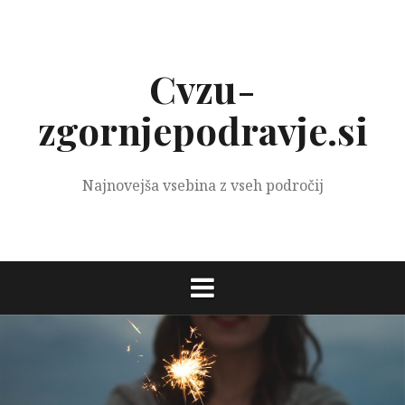
Preskoči
na
vsebino
Cvzu-
zgornjepodravje.si
Najnovejša vsebina z vseh področij