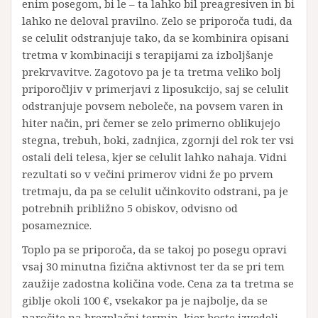
enim posegom, bi le – ta lahko bil preagresiven in bi
lahko ne deloval pravilno. Zelo se priporoča tudi, da
se celulit odstranjuje tako, da se kombinira opisani
tretma v kombinaciji s terapijami za izboljšanje
prekrvavitve. Zagotovo pa je ta tretma veliko bolj
priporočljiv v primerjavi z liposukcijo, saj se celulit
odstranjuje povsem neboleče, na povsem varen in
hiter način, pri čemer se zelo primerno oblikujejo
stegna, trebuh, boki, zadnjica, zgornji del rok ter vsi
ostali deli telesa, kjer se celulit lahko nahaja. Vidni
rezultati so v večini primerov vidni že po prvem
tretmaju, da pa se celulit učinkovito odstrani, pa je
potrebnih približno 5 obiskov, odvisno od
posameznice.
Toplo pa se priporoča, da se takoj po posegu opravi
vsaj 30 minutna fizična aktivnost ter da se pri tem
zaužije zadostna količina vode. Cena za ta tretma se
giblje okoli 100 €, vsekakor pa je najbolje, da se
naročite na brezplačni termin, kjer boste izvedeli