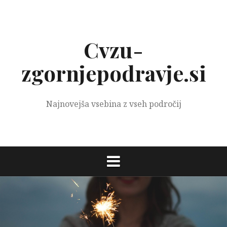
Preskoči
na
vsebino
Cvzu-
zgornjepodravje.si
Najnovejša vsebina z vseh področij