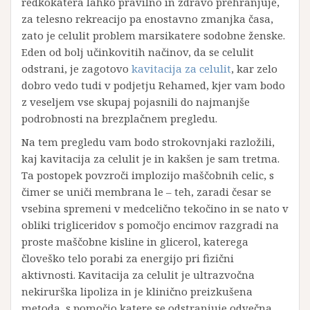
redkokatera lahko pravilno in zdravo prehranjuje,
za telesno rekreacijo pa enostavno zmanjka časa,
zato je celulit problem marsikatere sodobne ženske.
Eden od bolj učinkovitih načinov, da se celulit
odstrani, je zagotovo
kavitacija za celulit
, kar zelo
dobro vedo tudi v podjetju Rehamed, kjer vam bodo
z veseljem vse skupaj pojasnili do najmanjše
podrobnosti na brezplačnem pregledu.
Na tem pregledu vam bodo strokovnjaki razložili,
kaj kavitacija za celulit je in kakšen je sam tretma.
Ta postopek povzroči implozijo maščobnih celic, s
čimer se uniči membrana le – teh, zaradi česar se
vsebina spremeni v medcelično tekočino in se nato v
obliki trigliceridov s pomočjo encimov razgradi na
proste maščobne kisline in glicerol, katerega
človeško telo porabi za energijo pri fizični
aktivnosti. Kavitacija za celulit je ultrazvočna
nekirurška lipoliza in je klinično preizkušena
metoda, s pomočjo katere se odstranjuje odvečna