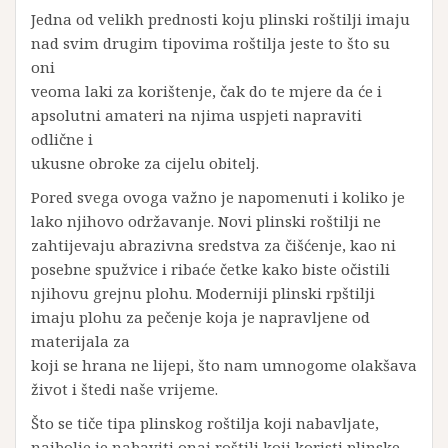
Jedna od velikh prednosti koju plinski roštilji imaju
nad svim drugim tipovima roštilja jeste to što su
oni
veoma laki za korištenje, čak do te mjere da će i
apsolutni amateri na njima uspjeti napraviti
odlične i
ukusne obroke za cijelu obitelj.
Pored svega ovoga važno je napomenuti i koliko je
lako njihovo održavanje. Novi plinski roštilji ne
zahtijevaju abrazivna sredstva za čišćenje, kao ni
posebne spužvice i ribaće četke kako biste očistili
njihovu grejnu plohu. Moderniji plinski rpštilji
imaju plohu za pečenje koja je napravljene od
materijala za
koji se hrana ne lijepi, što nam umnogome olakšava
život i štedi naše vrijeme.
Što se tiče tipa plinskog roštilja koji nabavljate,
najbolje je nabaviti onaj roštilj koji koristi plinske