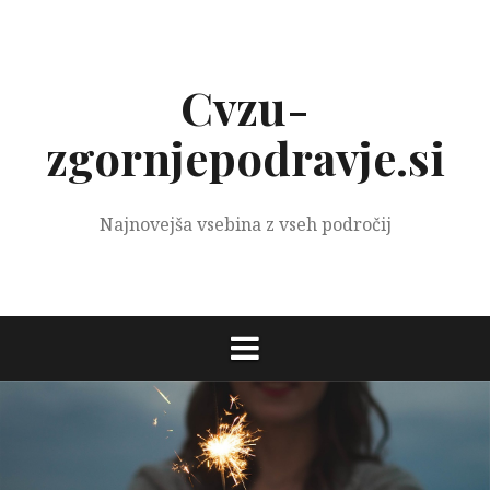
Preskoči
na
vsebino
Cvzu-
zgornjepodravje.si
Najnovejša vsebina z vseh področij