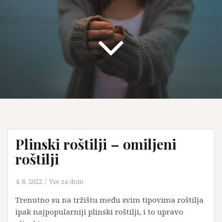
Plinski roštilji – omiljeni
roštilji
4. 8. 2022
Vse za dom
Trenutno su na tržištu među svim tipovima roštilja
ipak najpopularniji plinski roštilji, i to upravo