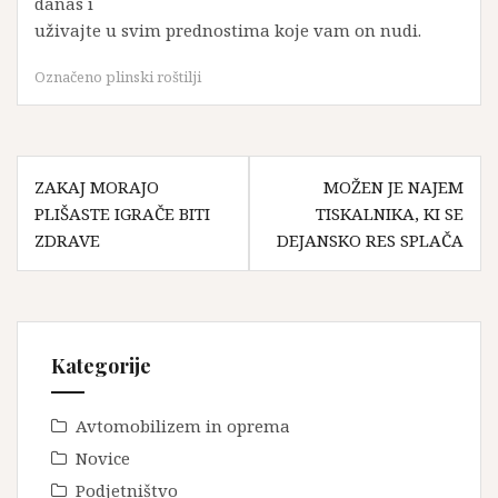
danas i
uživajte u svim prednostima koje vam on nudi.
Označeno
plinski roštilji
Navigacija
ZAKAJ MORAJO
MOŽEN JE NAJEM
prispevka
PLIŠASTE IGRAČE BITI
TISKALNIKA, KI SE
ZDRAVE
DEJANSKO RES SPLAČA
Kategorije
Avtomobilizem in oprema
Novice
Podjetništvo