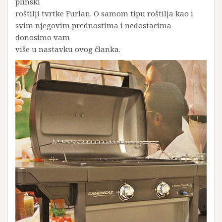
plinski
roštilji tvrtke Furlan. O samom tipu roštilja kao i
svim njegovim prednostima i nedostacima
donosimo vam
više u nastavku ovog članka.