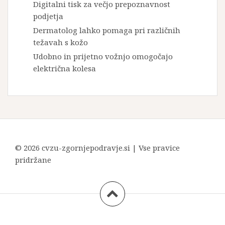
Digitalni tisk za večjo prepoznavnost
podjetja
Dermatolog lahko pomaga pri različnih
težavah s kožo
Udobno in prijetno vožnjo omogočajo
električna kolesa
© 2026 cvzu-zgornjepodravje.si | Vse pravice
pridržane