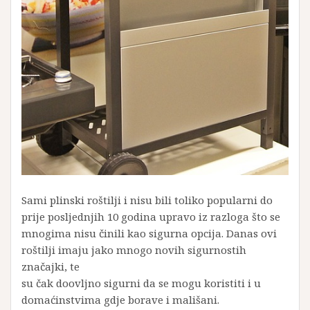
Sami plinski roštilji i nisu bili toliko popularni do
prije posljednjih 10 godina upravo iz razloga što se
mnogima nisu činili kao sigurna opcija. Danas ovi
roštilji imaju jako mnogo novih sigurnostih
značajki, te
su čak doovljno sigurni da se mogu koristiti i u
domaćinstvima gdje borave i mališani.