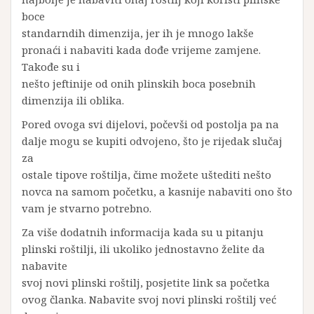
boce
standarndih dimenzija, jer ih je mnogo lakše
pronaći i nabaviti kada dođe vrijeme zamjene.
Takođe su i
nešto jeftinije od onih plinskih boca posebnih
dimenzija ili oblika.
Pored ovoga svi dijelovi, počevši od postolja pa na
dalje mogu se kupiti odvojeno, što je rijedak slučaj
za
ostale tipove roštilja, čime možete uštediti nešto
novca na samom početku, a kasnije nabaviti ono što
vam je stvarno potrebno.
Za više dodatnih informacija kada su u pitanju
plinski roštilji, ili ukoliko jednostavno želite da
nabavite
svoj novi plinski roštilj, posjetite link sa početka
ovog članka. Nabavite svoj novi plinski roštilj već