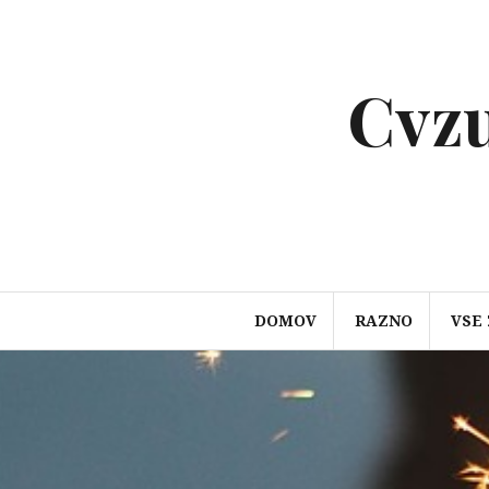
Preskoči
na
vsebino
Cvzu
DOMOV
RAZNO
VSE