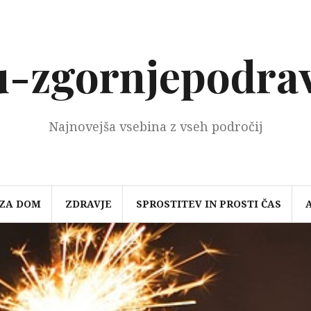
-zgornjepodrav
Najnovejša vsebina z vseh področij
 ZA DOM
ZDRAVJE
SPROSTITEV IN PROSTI ČAS