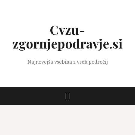
Preskoči
na
vsebino
Cvzu-
zgornjepodravje.si
Najnovejša vsebina z vseh področij