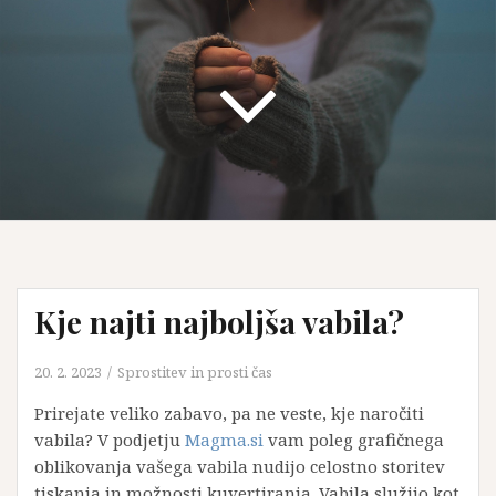
Kje najti najboljša vabila?
20. 2. 2023
Sprostitev in prosti čas
Prirejate veliko zabavo, pa ne veste, kje naročiti
vabila? V podjetju
Magma.si
vam poleg grafičnega
oblikovanja vašega vabila nudijo celostno storitev
tiskanja in možnosti kuvertiranja. Vabila služijo kot