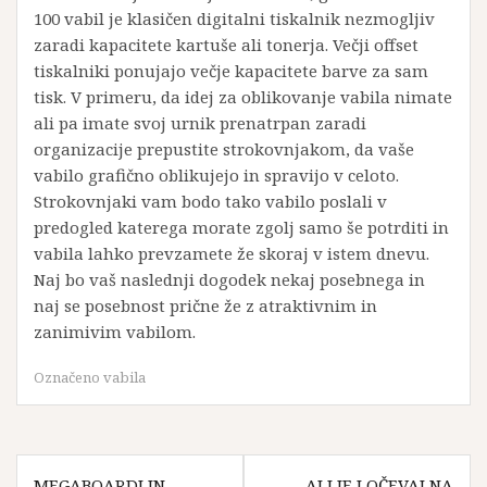
100 vabil je klasičen digitalni tiskalnik nezmogljiv
zaradi kapacitete kartuše ali tonerja. Večji offset
tiskalniki ponujajo večje kapacitete barve za sam
tisk. V primeru, da idej za oblikovanje vabila nimate
ali pa imate svoj urnik prenatrpan zaradi
organizacije prepustite strokovnjakom, da vaše
vabilo grafično oblikujejo in spravijo v celoto.
Strokovnjaki vam bodo tako vabilo poslali v
predogled katerega morate zgolj samo še potrditi in
vabila lahko prevzamete že skoraj v istem dnevu.
Naj bo vaš naslednji dogodek nekaj posebnega in
naj se posebnost prične že z atraktivnim in
zanimivim vabilom.
Označeno
vabila
Navigacija
MEGABOARDI IN
ALI JE LOČEVALNA