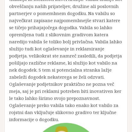
obveščanju naših prijateljev, družine ali poslovnih
partnerjev o pomembnem dogodku. Na vabilu so
največkrat zapisane najpomembnejše stvari katere
se tičejo prihajajočega dogodka. Vabila so lahko
opremljena tudi z slikovnim gradivom katera
naredijo vabila še toliko bolj privlačna. Vabila lahko
služijo tudi kot oglaševanje in reklamiranje
podjetja. velikokrat ste namreč zasledili, da podjetja
pošiljajo različne reklame, ki služijo kot vabilo na
nek dogodek. S tem si potencialna stranka lažje
zabeleži dogodek nekaterega se želi odzvati.
Oglaševanje podjetnikov praktično ne pozna več
meja, saj je pri reklami potreben biti inovativen ker
le tako lahko širimo svojo prepoznavnost.
Oglaševanje preko vabila tako enako kot vabilo za
rojstni dan vključuje slikovno gradivo ter ključne
informacije o dogodku.