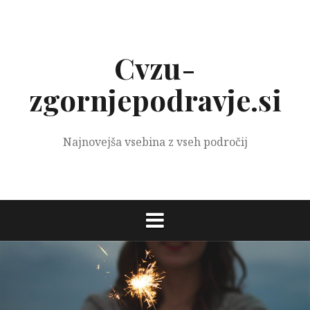
Preskoči
na
vsebino
Cvzu-
zgornjepodravje.si
Najnovejša vsebina z vseh področij