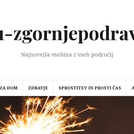
-zgornjepodrav
Najnovejša vsebina z vseh področij
 ZA DOM
ZDRAVJE
SPROSTITEV IN PROSTI ČAS