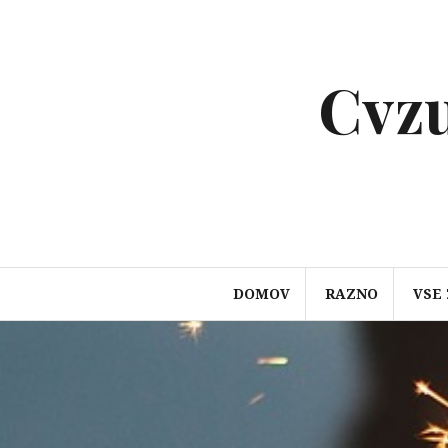
Preskoči
na
vsebino
Cvzu
DOMOV
RAZNO
VSE