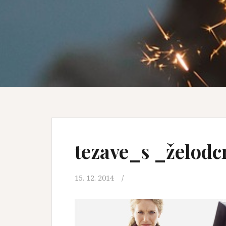
tezave_s _želodc
15. 12. 2014