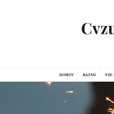
Preskoči
na
vsebino
Cvzu
DOMOV
RAZNO
VSE