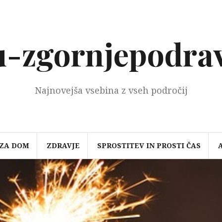
-zgornjepodrav
Najnovejša vsebina z vseh področij
 ZA DOM
ZDRAVJE
SPROSTITEV IN PROSTI ČAS